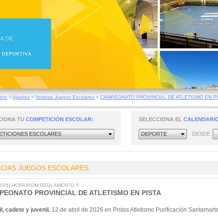
icio
>
Ajedrez
>
Noticias Juegos Escolares
>
CAMPEONATO PROVINCIAL DE ATLETISMO EN PI
CIONA TU
COMPETICIÓN ESCOLAR:
SELECCIONA EL
CALENDARIO
TICIONES ESCOLARES
DEPORTE
DESDE
ICIAS JUEGOS ESCOLARES
/2026] HORARIOM REGLAMENTO Y
PEONATO PROVINCIAL DE ATLETISMO EN PISTA
il, cadete y juvenil.
12 de abril de 2026 en Pistas Atletismo Purificación Santamart