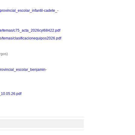
o_provincial_escolar_infantil-cadete_-
e/page/temas/c75_acta_2026cyl68422.pdf
/page/temas/clasificacionequipos2026.pdf
rgos)
o_provincial_escolar_benjamin-
r_10.05.26.pdf