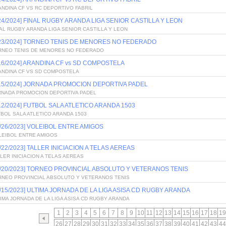
NDINA CF VS RC DEPORTIVO FABRIL
/24/2024] FINAL RUGBY ARANDA LIGA SENIOR CASTILLA Y LEON
AL RUGBY ARANDA LIGA SENIOR CASTILLA Y LEON
/23/2024] TORNEO TENIS DE MENORES NO FEDERADO
RNEO TENIS DE MENORES NO FEDERADO
/16/2024] ARANDINA CF vs SD COMPOSTELA
ANDINA CF VS SD COMPOSTELA
/15/2024] JORNADA PROMOCION DEPORTIVA PADEL
RNADA PROMOCION DEPORTIVA PADEL
/12/2024] FUTBOL SALA ATLETICO ARANDA 1503
BOL SALA ATLETICO ARANDA 1503
2/26/2023] VOLEIBOL ENTRE AMIGOS
LEIBOL ENTRE AMIGOS
2/22/2023] TALLER INICIACION A TELAS AEREAS
LER INICIACION A TELAS AEREAS
2/20/2023] TORNEO PROVINCIAL ABSOLUTO Y VETERANOS TENIS
RNEO PROVINCIAL ABSOLUTO Y VETERANOS TENIS
2/15/2023] ULTIMA JORNADA DE LA LIGA ASISA CD RUGBY ARANDA
IMA JORNADA DE LA LIGA ASISA CD RUGBY ARANDA
1
2
3
4
5
6
7
8
9
10
11
12
13
14
15
16
17
18
19
26
27
28
29
30
31
32
33
34
35
36
37
38
39
40
41
42
43
44