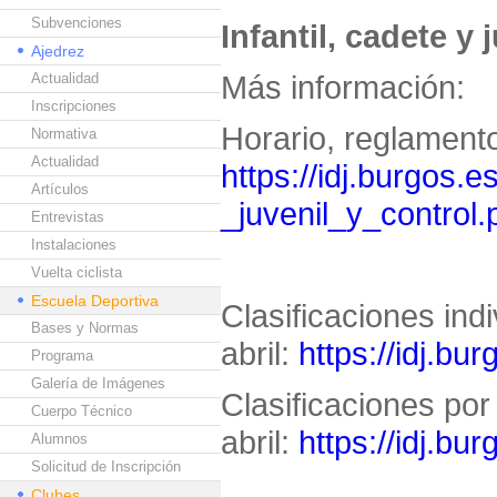
Subvenciones
Infantil, cadete y j
Ajedrez
Más información:
Actualidad
Inscripciones
Horario, reglamento
Normativa
Actualidad
https://idj.burgos.e
Artículos
_juvenil_y_control.
Entrevistas
Instalaciones
Vuelta ciclista
Escuela Deportiva
Clasificaciones ind
Bases y Normas
abril:
https://idj.bu
Programa
Galería de Imágenes
Clasificaciones por
Cuerpo Técnico
abril:
https://idj.bu
Alumnos
Solicitud de Inscripción
Clubes