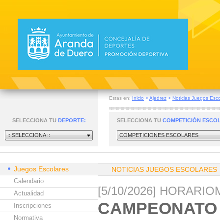
Estas en:
Inicio
>
Ajedrez
>
Noticias Juegos Esco
SELECCIONA TU
DEPORTE:
SELECCIONA TU
COMPETICIÓN ESCO
:: SELECCIONA ::
COMPETICIONES ESCOLARES
Juegos Escolares
NOTICIAS JUEGOS ESCOLARES
Calendario
[5/10/2026] HORARI
Actualidad
CAMPEONATO P
Inscripciones
Normativa