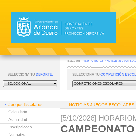
Estas en:
Inicio
>
Ajedrez
>
Noticias Juegos Esco
SELECCIONA TU
DEPORTE:
SELECCIONA TU
COMPETICIÓN ESCO
:: SELECCIONA ::
COMPETICIONES ESCOLARES
Juegos Escolares
NOTICIAS JUEGOS ESCOLARES
Calendario
[5/10/2026] HORARI
Actualidad
CAMPEONATO P
Inscripciones
Normativa