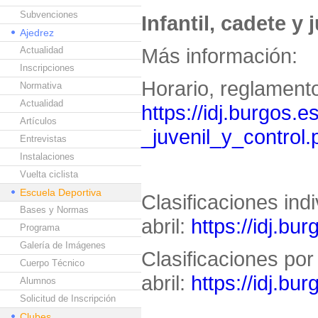
Subvenciones
Infantil, cadete y j
Ajedrez
Más información:
Actualidad
Inscripciones
Horario, reglamento
Normativa
Actualidad
https://idj.burgos.e
Artículos
_juvenil_y_control.
Entrevistas
Instalaciones
Vuelta ciclista
Escuela Deportiva
Clasificaciones ind
Bases y Normas
abril:
https://idj.bu
Programa
Galería de Imágenes
Clasificaciones por
Cuerpo Técnico
abril:
https://idj.bu
Alumnos
Solicitud de Inscripción
Clubes