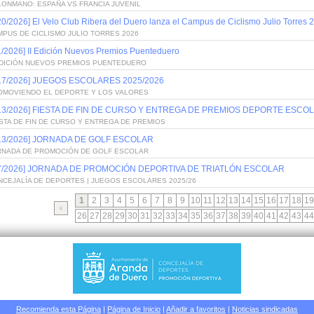
LONMANO: ESPAÑA VS FRANCIA JUVENIL
20/2026] El Velo Club Ribera del Duero lanza el Campus de Ciclismo Julio Torres 
PUS DE CICLISMO JULIO TORRES 2026
1/2026] II Edición Nuevos Premios Puenteduero
 EDICIÓN NUEVOS PREMIOS PUENTEDUERO
/17/2026] JUEGOS ESCOLARES 2025/2026
OMOVIENDO EL DEPORTE Y LOS VALORES
/13/2026] FIESTA DE FIN DE CURSO Y ENTREGA DE PREMIOS DEPORTE ESCOL
STA DE FIN DE CURSO Y ENTREGA DE PREMIOS
/13/2026] JORNADA DE GOLF ESCOLAR
RNADA DE PROMOCIÓN DE GOLF ESCOLAR
/7/2026] JORNADA DE PROMOCIÓN DEPORTIVA DE TRIATLÓN ESCOLAR
NCEJALÍA DE DEPORTES | JUEGOS ESCOLARES 2025/26
1
2
3
4
5
6
7
8
9
10
11
12
13
14
15
16
17
18
19
26
27
28
29
30
31
32
33
34
35
36
37
38
39
40
41
42
43
44
Recomienda esta Página
|
Página de Inicio
|
Añadir a favoritos
|
Noticias sindicadas