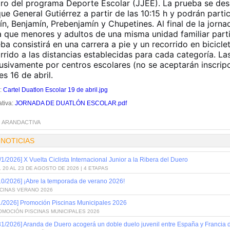
ro del programa Deporte Escolar (JJEE). La prueba se desa
ue General Gutiérrez a partir de las 10:15 h y podrán partici
ín, Benjamín, Prebenjamín y Chupetines. Al final de la jornad
a que menores y adultos de una misma unidad familiar part
ba consistirá en una carrera a pie y un recorrido en bicic
rrido a las distancias establecidas para cada categoría. Las
usivamente por centros escolares (no se aceptarán inscripc
es 16 de abril.
l:
Cartel Duatlon Escolar 19 de abril.jpg
tiva:
JORNADA DE DUATLÓN ESCOLAR.pdf
:
ARANDACTIVA
 NOTICIAS
/1/2026] X Vuelta Ciclista Internacional Junior a la Ribera del Duero
 20 AL 23 DE AGOSTO DE 2026 | 4 ETAPAS
10/2026] ¡Abre la temporada de verano 2026!
SCINAS VERANO 2026
1/2026] Promoción Piscinas Municipales 2026
OMOCIÓN PISCINAS MUNICIPALES 2026
31/2026] Aranda de Duero acogerá un doble duelo juvenil entre España y Francia