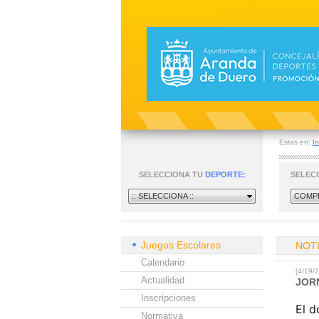
Estas en:
In
SELECCIONA TU
DEPORTE:
SELEC
:: SELECCIONA ::
COMPE
Juegos Escolares
NOT
Calendario
[4/19
Actualidad
JOR
Inscripciones
El d
Normativa