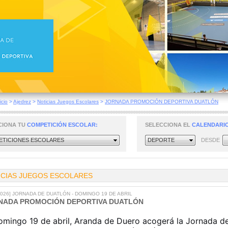
icio
>
Ajedrez
>
Noticias Juegos Escolares
>
JORNADA PROMOCIÓN DEPORTIVA DUATLÓN
CIONA TU
COMPETICIÓN ESCOLAR:
SELECCIONA EL
CALENDARIO
TICIONES ESCOLARES
DEPORTE
DESDE
ICIAS JUEGOS ESCOLARES
/2026] JORNADA DE DUATLÓN - DOMINGO 19 DE ABRIL
NADA PROMOCIÓN DEPORTIVA DUATLÓN
omingo 19 de abril, Aranda de Duero acogerá la Jornada d