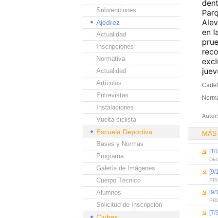
dent
Subvenciones
Parq
Alev
Ajedrez
en l
Actualidad
prue
Inscripciones
reco
Normativa
excl
juev
Actualidad
Artículos
Carte
Entrevistas
Norma
Instalaciones
Autor
Vuelta ciclista
Escuela Deportiva
MÁS
Bases y Normas
[10
Programa
DEL
Galería de Imágenes
[9/
Cuerpo Técnico
PI
Alumnos
[9/
PR
Solicitud de Inscripción
[7/
Clubes