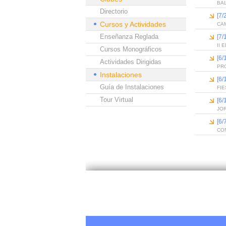
BA
Directorio
[7/
Cursos y Actividades
CAM
Enseñanza Reglada
[7/
II
Cursos Monográficos
[6
Actividades Dirigidas
PR
Instalaciones
[6
Guía de Instalaciones
FIE
Tour Virtual
[6
JO
[6
CO