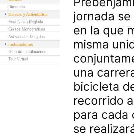
Prebenjamín
Directorio
jornada se 
Cursos y Actividades
Enseñanza Reglada
en la que 
Cursos Monográficos
Actividades Dirigidas
misma unid
Instalaciones
Guía de Instalaciones
conjuntame
Tour Virtual
una carrera
bicicleta 
recorrido a
para cada 
se realiza