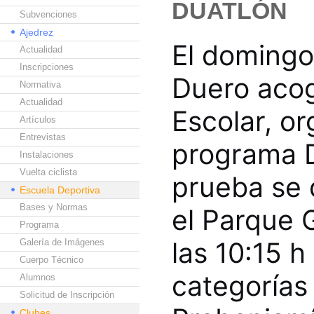
DUATLÓN
Subvenciones
Ajedrez
El domingo
Actualidad
Inscripciones
Duero acog
Normativa
Actualidad
Escolar, o
Artículos
Entrevistas
programa D
Instalaciones
Vuelta ciclista
prueba se 
Escuela Deportiva
Bases y Normas
el Parque G
Programa
las 10:15 h
Galería de Imágenes
Cuerpo Técnico
categorías 
Alumnos
Solicitud de Inscripción
Clubes