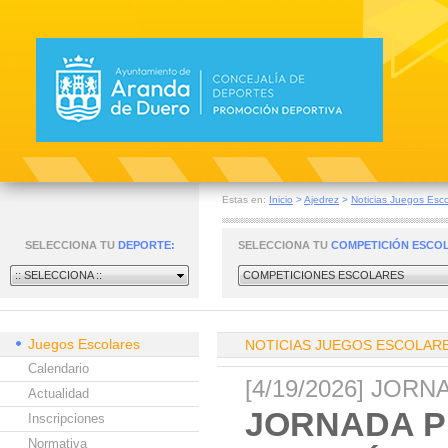
Estas en:
Inicio
>
Ajedrez
>
Noticias Juegos Esco
SELECCIONA TU
DEPORTE:
SELECCIONA TU
COMPETICIÓN ESCO
:: SELECCIONA ::
COMPETICIONES ESCOLARES
Juegos Escolares
NOTICIAS JUEGOS ESCOLAR
Calendario
[4/19/2026] JOR
Actualidad
JORNADA P
Inscripciones
Normativa