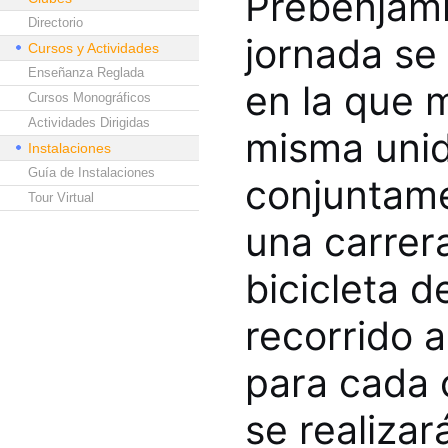
Prebenjamín
Directorio
jornada se 
Cursos y Actividades
Enseñanza Reglada
en la que 
Cursos Monográficos
Actividades Dirigidas
misma unid
Instalaciones
Guía de Instalaciones
conjuntame
Tour Virtual
una carrera
bicicleta 
recorrido a
para cada 
se realiza