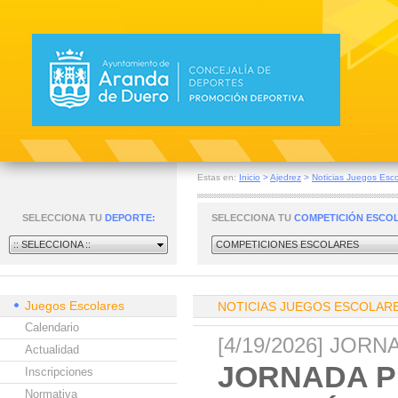
Estas en:
Inicio
>
Ajedrez
>
Noticias Juegos Esco
SELECCIONA TU
DEPORTE:
SELECCIONA TU
COMPETICIÓN ESCO
:: SELECCIONA ::
COMPETICIONES ESCOLARES
Juegos Escolares
NOTICIAS JUEGOS ESCOLAR
Calendario
[4/19/2026] JOR
Actualidad
JORNADA P
Inscripciones
Normativa