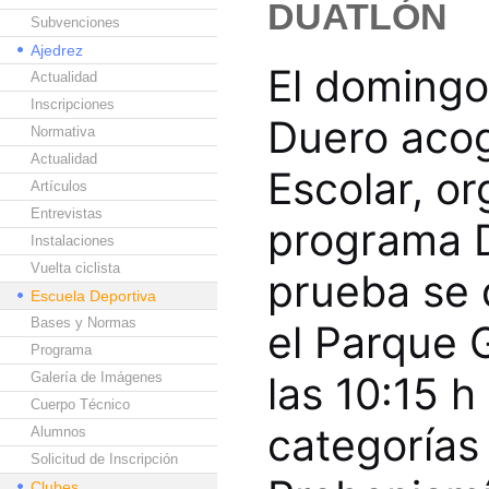
DUATLÓN
Subvenciones
Ajedrez
El domingo
Actualidad
Inscripciones
Duero acog
Normativa
Actualidad
Escolar, o
Artículos
Entrevistas
programa D
Instalaciones
Vuelta ciclista
prueba se 
Escuela Deportiva
Bases y Normas
el Parque G
Programa
las 10:15 h
Galería de Imágenes
Cuerpo Técnico
categorías 
Alumnos
Solicitud de Inscripción
Clubes