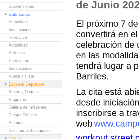
de Junio 202
Subvenciones
Baloncesto
El próximo 7 de
Actualidad
Inscripciones
convertirá en el
Normativa
celebración de 
Actualidad
en las modalida
Artículos
Entrevistas
tendrá lugar a p
Instalaciones
Barriles.
Vuelta ciclista
Escuela Deportiva
La cita está abi
Bases y Normas
Programa
desde iniciació
Galería de Imágenes
inscribirse a tr
Cuerpo Técnico
web
www.campe
Alumnos
Solicitud de Inscripción
workout street c
Clubes