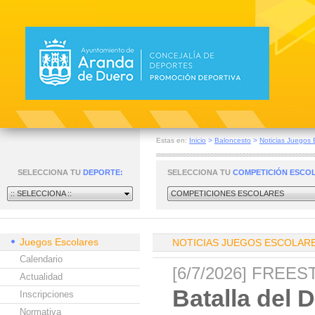
Estas en:
Inicio
>
Baloncesto
>
Noticias Juegos 
SELECCIONA TU
DEPORTE:
SELECCIONA TU
COMPETICIÓN ESCO
:: SELECCIONA ::
COMPETICIONES ESCOLARES
Juegos Escolares
NOTICIAS JUEGOS ESCOLAR
Calendario
[6/7/2026] FREE
Actualidad
Batalla del 
Inscripciones
Normativa