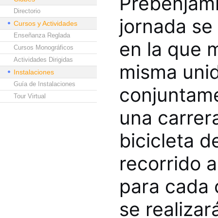
Prebenjamín
Directorio
jornada se 
Cursos y Actividades
Enseñanza Reglada
en la que 
Cursos Monográficos
Actividades Dirigidas
misma unid
Instalaciones
Guía de Instalaciones
conjuntame
Tour Virtual
una carrera
bicicleta 
recorrido a
para cada 
se realiza