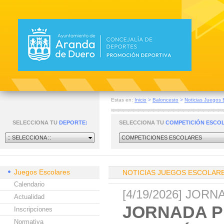
Estas en:
Inicio
>
Baloncesto
>
Noticias Juegos 
SELECCIONA TU
DEPORTE:
SELECCIONA TU
COMPETICIÓN ESCO
:: SELECCIONA ::
COMPETICIONES ESCOLARES
Juegos Escolares
NOTICIAS JUEGOS ESCOLAR
Calendario
[4/19/2026] JOR
Actualidad
JORNADA P
Inscripciones
Normativa