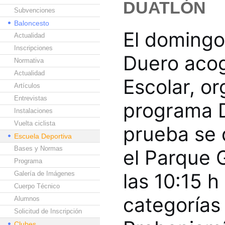
DUATLÓN
Subvenciones
Baloncesto
El domingo
Actualidad
Inscripciones
Duero acog
Normativa
Actualidad
Escolar, o
Artículos
Entrevistas
programa D
Instalaciones
Vuelta ciclista
prueba se 
Escuela Deportiva
Bases y Normas
el Parque G
Programa
las 10:15 h
Galería de Imágenes
Cuerpo Técnico
categorías 
Alumnos
Solicitud de Inscripción
Clubes