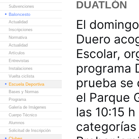
DUATLÓN
Subvenciones
Baloncesto
El domingo
Actualidad
Inscripciones
Duero acog
Normativa
Actualidad
Escolar, o
Artículos
Entrevistas
programa D
Instalaciones
Vuelta ciclista
prueba se 
Escuela Deportiva
Bases y Normas
el Parque G
Programa
las 10:15 h
Galería de Imágenes
Cuerpo Técnico
categorías 
Alumnos
Solicitud de Inscripción
Clubes