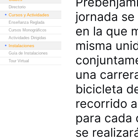
Prebenjamín
Directorio
jornada se 
Cursos y Actividades
Enseñanza Reglada
en la que 
Cursos Monográficos
Actividades Dirigidas
misma unid
Instalaciones
Guía de Instalaciones
conjuntame
Tour Virtual
una carrera
bicicleta 
recorrido a
para cada 
se realiza