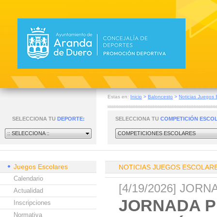
Estas en:
Inicio
>
Baloncesto
>
Noticias Juegos 
SELECCIONA TU
DEPORTE:
SELECCIONA TU
COMPETICIÓN ESCO
:: SELECCIONA ::
COMPETICIONES ESCOLARES
Juegos Escolares
NOTICIAS JUEGOS ESCOLAR
Calendario
[4/19/2026] JOR
Actualidad
JORNADA P
Inscripciones
Normativa