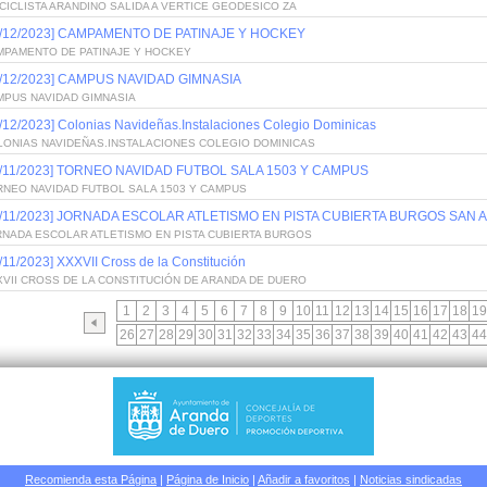
CICLISTA ARANDINO SALIDA A VERTICE GEODESICO ZA
2/12/2023] CAMPAMENTO DE PATINAJE Y HOCKEY
MPAMENTO DE PATINAJE Y HOCKEY
2/12/2023] CAMPUS NAVIDAD GIMNASIA
MPUS NAVIDAD GIMNASIA
/12/2023] Colonias Navideñas.Instalaciones Colegio Dominicas
LONIAS NAVIDEÑAS.INSTALACIONES COLEGIO DOMINICAS
2/11/2023] TORNEO NAVIDAD FUTBOL SALA 1503 Y CAMPUS
RNEO NAVIDAD FUTBOL SALA 1503 Y CAMPUS
2/11/2023] JORNADA ESCOLAR ATLETISMO EN PISTA CUBIERTA BURGOS SAN
RNADA ESCOLAR ATLETISMO EN PISTA CUBIERTA BURGOS
/11/2023] XXXVII Cross de la Constitución
VII CROSS DE LA CONSTITUCIÓN DE ARANDA DE DUERO
1
2
3
4
5
6
7
8
9
10
11
12
13
14
15
16
17
18
19
26
27
28
29
30
31
32
33
34
35
36
37
38
39
40
41
42
43
44
Recomienda esta Página
|
Página de Inicio
|
Añadir a favoritos
|
Noticias sindicadas