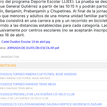
ro del programa Deporte Escolar (JJEE). La prueba se desa
ue General Gutiérrez a partir de las 10:15 h y podrán partici
ín, Benjamín, Prebenjamín y Chupetines. Al final de la jornad
a que menores y adultos de una misma unidad familiar part
ba consistirá en una carrera a pie y un recorrido en bicic
rrido a las distancias establecidas para cada categoría. Las
usivamente por centros escolares (no se aceptarán inscripc
es 16 de abril.
l:
Cartel Duatlon Escolar 19 de abril.jpg
tiva:
JORNADA DE DUATLÓN ESCOLAR.pdf
:
ARANDACTIVA
 NOTICIAS
2/14/2023] TORNEO RIBERA CUP FUTBOL BASE NAVIDAD
RNEO RIBERA CUP FUTBOL BASE NAVIDAD
2/13/2023] TORNEO NAVIDAD TENIS MESA
RNEO NAVIDAD TENIS MESA
2/13/2023] FRESNILLO DE LAS DUEÑAS CD VELO CLUB
ESNILLO DE LAS DUEÑAS CD VELO CLUB
2/13/2023] CD CICLISTA ARANDINO SALIDA A VERTICE GEODESICO ZAZUAR