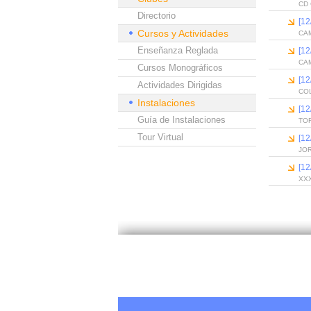
CD 
Directorio
[1
Cursos y Actividades
CA
Enseñanza Reglada
[1
CA
Cursos Monográficos
[12
Actividades Dirigidas
CO
Instalaciones
[1
Guía de Instalaciones
TO
Tour Virtual
[1
JO
[12
XXX