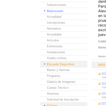
dent
Subvenciones
Parq
Alev
Baloncesto
en l
Actualidad
prue
Inscripciones
reco
Normativa
excl
juev
Actualidad
Artículos
Carte
Entrevistas
Norma
Instalaciones
Autor
Vuelta ciclista
Escuela Deportiva
MÁS
Bases y Normas
[1
Programa
TO
Galería de Imágenes
[1
Cuerpo Técnico
TO
Alumnos
[1
FR
Solicitud de Inscripción
[1
Clubes