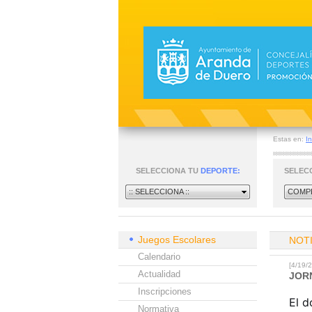
Estas en:
In
SELECCIONA TU
DEPORTE:
SELEC
:: SELECCIONA ::
COMPE
Juegos Escolares
NOT
Calendario
[4/19
Actualidad
JOR
Inscripciones
El d
Normativa