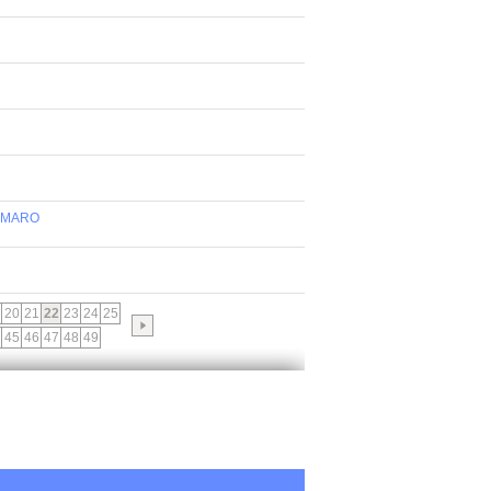
 AMARO
20
21
22
23
24
25
45
46
47
48
49