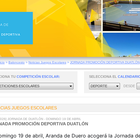
icio
>
Baloncesto
>
Noticias Juegos Escolares
>
JORNADA PROMOCIÓN DEPORTIVA DUATLÓN
CIONA TU
COMPETICIÓN ESCOLAR:
SELECCIONA EL
CALENDARIO
TICIONES ESCOLARES
DEPORTE
DESDE
ICIAS JUEGOS ESCOLARES
/2026] JORNADA DE DUATLÓN - DOMINGO 19 DE ABRIL
NADA PROMOCIÓN DEPORTIVA DUATLÓN
omingo 19 de abril, Aranda de Duero acogerá la Jornada d