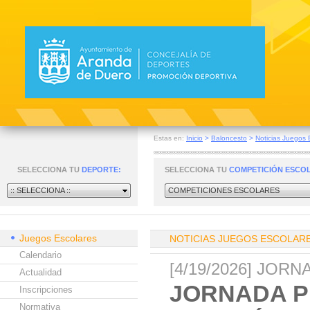
Estas en:
Inicio
>
Baloncesto
>
Noticias Juegos 
SELECCIONA TU
DEPORTE:
SELECCIONA TU
COMPETICIÓN ESCO
:: SELECCIONA ::
COMPETICIONES ESCOLARES
Juegos Escolares
NOTICIAS JUEGOS ESCOLAR
Calendario
[4/19/2026] JOR
Actualidad
JORNADA P
Inscripciones
Normativa