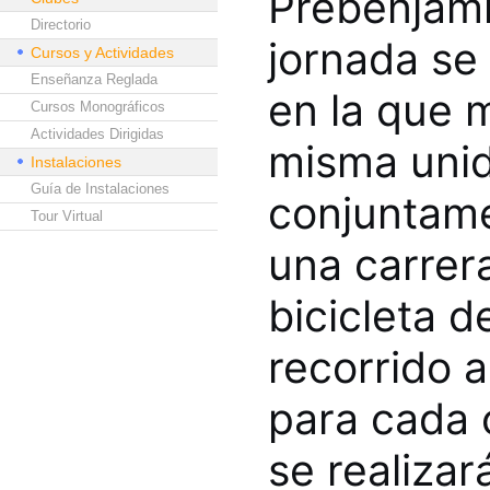
Prebenjamín
Directorio
jornada se 
Cursos y Actividades
Enseñanza Reglada
en la que 
Cursos Monográficos
Actividades Dirigidas
misma unid
Instalaciones
Guía de Instalaciones
conjuntame
Tour Virtual
una carrera
bicicleta 
recorrido a
para cada 
se realiza