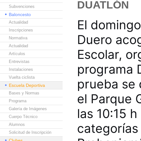
DUATLÓN
Subvenciones
Baloncesto
El domingo
Actualidad
Inscripciones
Duero acog
Normativa
Actualidad
Escolar, o
Artículos
Entrevistas
programa D
Instalaciones
Vuelta ciclista
prueba se 
Escuela Deportiva
Bases y Normas
el Parque G
Programa
las 10:15 h
Galería de Imágenes
Cuerpo Técnico
categorías 
Alumnos
Solicitud de Inscripción
Clubes