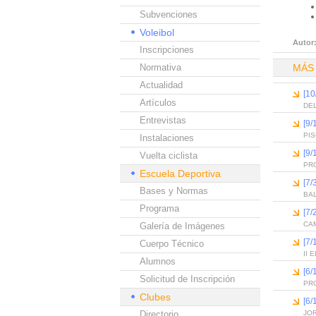
Subvenciones
Voleibol
Autor
Inscripciones
Normativa
MÁS
Actualidad
[10
Artículos
DEL
Entrevistas
[9/
PI
Instalaciones
[9/
Vuelta ciclista
PR
Escuela Deportiva
[7/
Bases y Normas
BA
Programa
[7/
CAM
Galería de Imágenes
[7/
Cuerpo Técnico
II
Alumnos
[6
Solicitud de Inscripción
PR
Clubes
[6
Directorio
JO