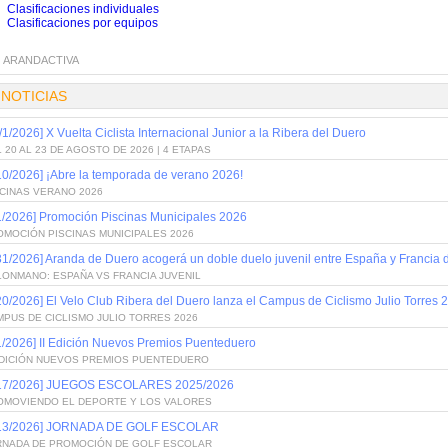
Clasificaciones individuales
Clasificaciones por equipos
:
ARANDACTIVA
 NOTICIAS
/1/2026] X Vuelta Ciclista Internacional Junior a la Ribera del Duero
 20 AL 23 DE AGOSTO DE 2026 | 4 ETAPAS
10/2026] ¡Abre la temporada de verano 2026!
SCINAS VERANO 2026
1/2026] Promoción Piscinas Municipales 2026
OMOCIÓN PISCINAS MUNICIPALES 2026
31/2026] Aranda de Duero acogerá un doble duelo juvenil entre España y Francia
LONMANO: ESPAÑA VS FRANCIA JUVENIL
20/2026] El Velo Club Ribera del Duero lanza el Campus de Ciclismo Julio Torres 
PUS DE CICLISMO JULIO TORRES 2026
1/2026] II Edición Nuevos Premios Puenteduero
 EDICIÓN NUEVOS PREMIOS PUENTEDUERO
/17/2026] JUEGOS ESCOLARES 2025/2026
OMOVIENDO EL DEPORTE Y LOS VALORES
/13/2026] JORNADA DE GOLF ESCOLAR
RNADA DE PROMOCIÓN DE GOLF ESCOLAR