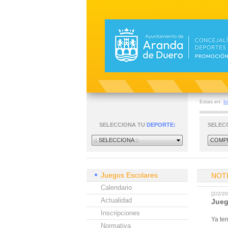
Estas en:
In
SELECCIONA TU
DEPORTE:
SELEC
:: SELECCIONA ::
COMPE
Juegos Escolares
NOT
Calendario
[2/2/
Actualidad
Jueg
Inscripciones
Ya ten
Normativa