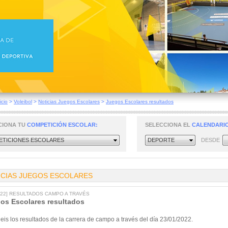
icio
>
Voleibol
>
Noticias Juegos Escolares
>
Juegos Escolares resultados
CIONA TU
COMPETICIÓN ESCOLAR:
SELECCIONA EL
CALENDARIO
TICIONES ESCOLARES
DEPORTE
DESDE
ICIAS JUEGOS ESCOLARES
2022] RESULTADOS CAMPO A TRAVÉS
os Escolares resultados
eis los resultados de la carrera de campo a través del día 23/01/2022.