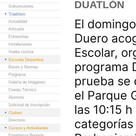
DUATLÓN
Subvenciones
Triathlon
El domingo
Actualidad
Artículos
Duero acog
Entrevistas
Instalaciones
Escolar, o
Vuelta ciclista
Escuela Deportiva
programa D
Bases y Normas
Programa
prueba se 
Galería de Imágenes
Cuerpo Técnico
el Parque G
Alumnos
las 10:15 h
Solicitud de Inscripción
Clubes
categorías 
Directorio
Cursos y Actividades
Enseñanza Reglada