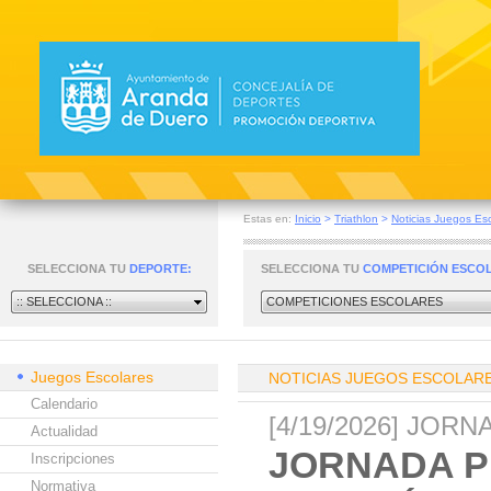
Estas en:
Inicio
>
Triathlon
>
Noticias Juegos Es
SELECCIONA TU
DEPORTE:
SELECCIONA TU
COMPETICIÓN ESCO
:: SELECCIONA ::
COMPETICIONES ESCOLARES
Juegos Escolares
NOTICIAS JUEGOS ESCOLAR
Calendario
[4/19/2026] JOR
Actualidad
JORNADA P
Inscripciones
Normativa