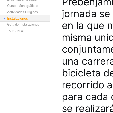
Prebenjamín
Cursos Monográficos
jornada se 
Actividades Dirigidas
Instalaciones
en la que 
Guía de Instalaciones
Tour Virtual
misma unid
conjuntame
una carrera
bicicleta 
recorrido a
para cada 
se realiza