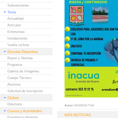
Subvenciones
Tenis
Actualidad
Artículos
Entrevistas
Instalaciones
Vuelta ciclista
Escuela Deportiva
Bases y Normas
Programa
Galería de Imágenes
Cuerpo Técnico
Alumnos
Solicitud de Inscripción
Clubes
Directorio
Autor:
ARANDACTIVA
Cursos y Actividades
MÁS NOTICIAS
Enseñanza Reglada