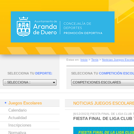
Estas en:
Inicio
>
Tenis
>
Noticias Juegos Escola
SELECCIONA TU
DEPORTE:
SELECCIONA TU
COMPETICIÓN ESCO
:: SELECCIONA ::
COMPETICIONES ESCOLARES
Juegos Escolares
NOTICIAS JUEGOS ESCOLAR
Calendario
[6/12/2023] FIESTA FINAL DE LIGA CLU
Actualidad
FIESTA FINAL DE LIGA CLUB
Inscripciones
Normativa