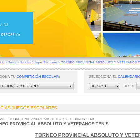
icio
>
Tenis
>
Noticias Juegos Escolares
>
TORNEO PROVINCIAL ABSOLUTO Y VETERANOS T.
CIONA TU
COMPETICIÓN ESCOLAR:
SELECCIONA EL
CALENDARIO
TICIONES ESCOLARES
DEPORTE
DESDE
ICIAS JUEGOS ESCOLARES
0/2023] TORNEO PROVINCIAL ABSOLUTO Y VETERANOS TENIS
NEO PROVINCIAL ABSOLUTO Y VETERANOS TENIS
TORNEO PROVINCIAL ABSOLUTO Y VETE