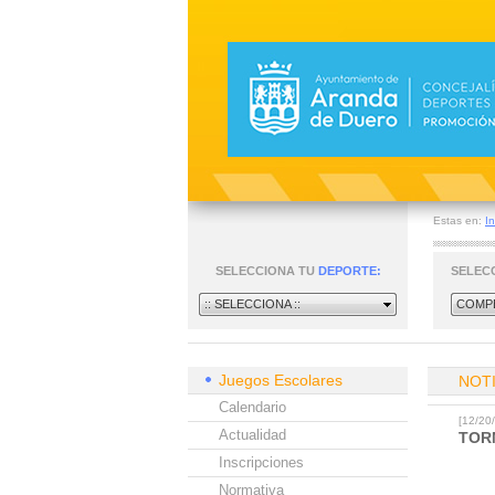
Estas en:
In
SELECCIONA TU
DEPORTE:
SELEC
:: SELECCIONA ::
COMPE
Juegos Escolares
NOT
Calendario
[12/2
Actualidad
TOR
Inscripciones
Normativa