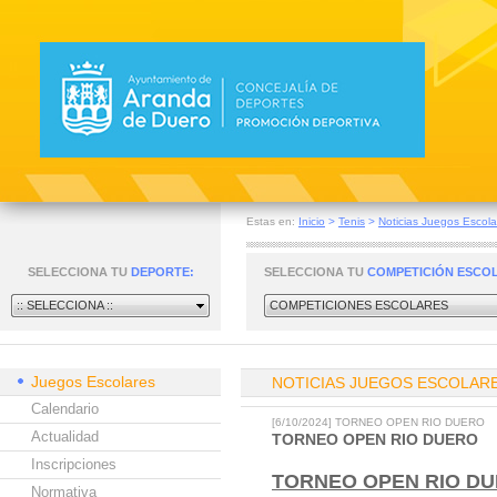
Estas en:
Inicio
>
Tenis
>
Noticias Juegos Escola
SELECCIONA TU
DEPORTE:
SELECCIONA TU
COMPETICIÓN ESCO
:: SELECCIONA ::
COMPETICIONES ESCOLARES
Juegos Escolares
NOTICIAS JUEGOS ESCOLAR
Calendario
[6/10/2024] TORNEO OPEN RIO DUERO
Actualidad
TORNEO OPEN RIO DUERO
Inscripciones
TORNEO OPEN RIO D
Normativa