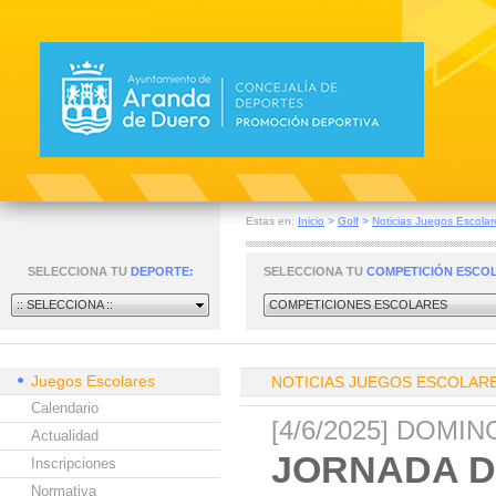
Estas en:
Inicio
>
Golf
>
Noticias Juegos Escolar
SELECCIONA TU
DEPORTE:
SELECCIONA TU
COMPETICIÓN ESCO
:: SELECCIONA ::
COMPETICIONES ESCOLARES
Juegos Escolares
NOTICIAS JUEGOS ESCOLAR
Calendario
[4/6/2025] DOMI
Actualidad
JORNADA D
Inscripciones
Normativa