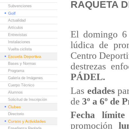
RAQUETA D
Subvenciones
Golf
Actualidad
Artículos
El domingo 6 
Entrevistas
Instalaciones
lúdica de pro
Vuelta ciclista
Centro Deport
Escuela Deportiva
destrezas enf
Bases y Normas
Programa
PÁDEL.
Galería de Imágenes
Cuerpo Técnico
Las
edades
par
Alumnos
de
3º a 6º de 
Solicitud de Inscripción
Clubes
Fecha límite
Directorio
Cursos y Actividades
promoción
lu
Enseñanza Reglada