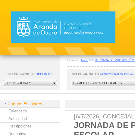
Estas en:
Inicio
>
>
JORNADA DE PROMOCIÓN D
SELECCIONA TU
DEPORTE:
SELECCIONA TU
COMPETICIÓN ESCO
:: SELECCIONA ::
COMPETICIONES ESCOLARES
Juegos Escolares
Calendario
[6/7/2026] CONCEJA
Actualidad
JORNADA DE 
Inscripciones
ESCOLAR
Normativa