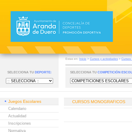
Estas en:
Inicio
>
Cursos y actividades
>
Cursos 
SELECCIONA TU
DEPORTE:
SELECCIONA TU
COMPETICIÓN ESCO
Juegos Escolares
CURSOS MONOGRAFICOS
Calendario
Actualidad
Inscripciones
Normativa