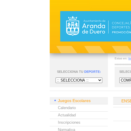
Estas en:
In
SELECCIONA TU
DEPORTE:
SELEC
Juegos Escolares
ENS
Calendario
Actualidad
Inscripciones
Normativa