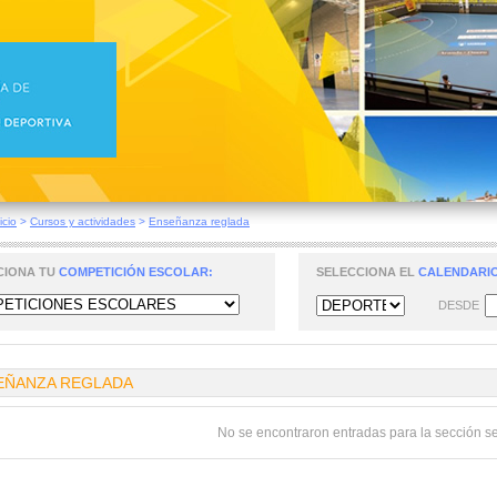
icio
>
Cursos y actividades
>
Enseñanza reglada
CIONA TU
COMPETICIÓN ESCOLAR:
SELECCIONA EL
CALENDARIO
DESDE
EÑANZA REGLADA
No se encontraron entradas para la sección s