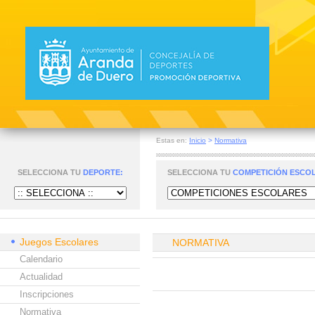
Estas en:
Inicio
>
Normativa
SELECCIONA TU
DEPORTE:
SELECCIONA TU
COMPETICIÓN ESCO
Juegos Escolares
NORMATIVA
Calendario
Actualidad
Inscripciones
Normativa