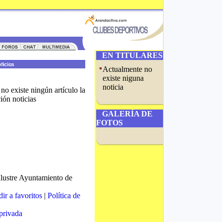
EN TITULARES
Actualmente no
existe niguna
noticia
o existe ningún artículo la
ción
noticias
GALERÍA DE
FOTOS
Ilustre Ayuntamiento de
ir a favoritos
|
Política de
privada