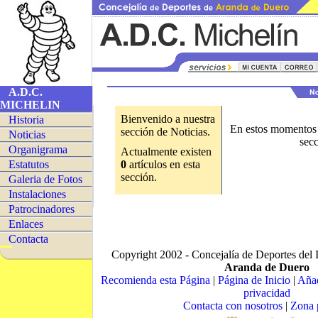
A.D.C.
MICHELIN
Bienvenido a nuestra
Historia
En estos momentos n
sección de Noticias.
Noticias
sec
Organigrama
Actualmente existen
Estatutos
0
artículos en esta
sección.
Galeria de Fotos
Instalaciones
Patrocinadores
Enlaces
Contacta
Copyright 2002 - Concejalía de Deportes del 
Aranda de Duero
Recomienda esta Página
|
Página de Inicio
|
Añad
privacidad
Contacta con nosotros
|
Zona 