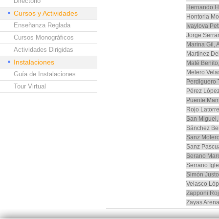
Directorio
Hernando He
Cursos y Actividades
Hontoria Mo
Enseñanza Reglada
Ivaylova Pet
Jorge Serran
Cursos Monográficos
Marina Gil, 
Actividades Dirigidas
Martínez De
Instalaciones
Maté Benito,
Melero Vela
Guía de Instalaciones
Perdiguero T
Tour Virtual
Pérez López
Puente Mamb
Rojo Latorr
San Miguel,
Sánchez Ber
Sanz Molero
Sanz Pascua
Serano Mar
Serrano Igle
Simón Justo
Velasco Lóp
Zapponi Roj
Zayas Arena