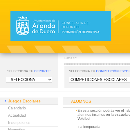
Estas en:
SELECCIONA TU
DEPORTE:
SELECCIONA TU
COMPETICIÓN ESCO
Juegos Escolares
ALUMNOS
Calendario
En esta sección podrás ver el lis
alumnos inscritos en la
escuela 
Actualidad
Voleibol
Inscripciones
Ir a temporada:
Normativa