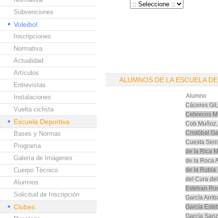
Subvenciones
Voleibol
Inscripciones
Normativa
Actualidad
Artículos
ALUMNOS DE LA ESCUELA DE
Entrevistas
Alumno
Instalaciones
Cáceres Gil
Vuelta ciclista
Cebrecos Mu
Escuela Deportiva
Cob Muñoz,
Cristóbal Gar
Bases y Normas
Cuesta Serr
Programa
de la Rica M
Galería de Imágenes
de la Roca A
Cuerpo Técnico
de la Rubia
del Cura de
Alumnos
Esteban Ro
Solicitud de Inscripción
García Arrib
Clubes
García Este
García Sanz