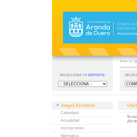
Estas en:
In
SELECCIONA TU
DEPORTE:
SELEC
Juegos Escolares
VISI
Calendario
Te inv
Actualidad
¡No te
Inscripciones
Normativa