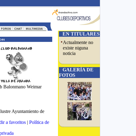
EN TITULARES
Actualmente no
existe niguna
noticia
GALERÍA DE
FOTOS
b Balonmano Weimar
Ilustre Ayuntamiento de
ir a favoritos
|
Política de
privada