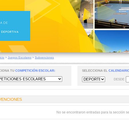
icio
>
Juegos Escolares
>
Subvenciones
CIONA TU
COMPETICIÓN ESCOLAR:
SELECCIONA EL
CALENDARIO
DESDE
VENCIONES
No se encontraron entradas para la sección s