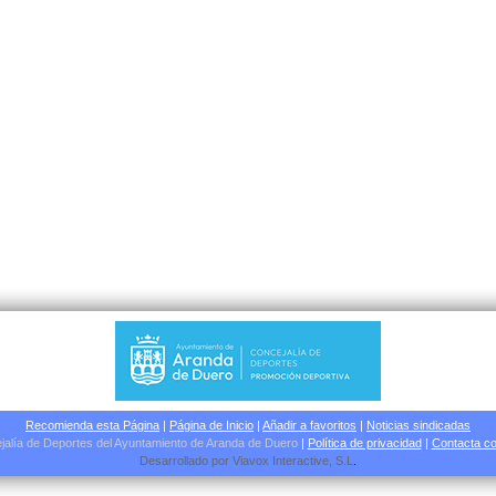
Recomienda esta Página
|
Página de Inicio
|
Añadir a favoritos
|
Noticias sindicadas
jalía de Deportes del Ayuntamiento de Aranda de Duero
|
Política de privacidad
|
Contacta co
Desarrollado por
Viavox Interactive
, S.L
.