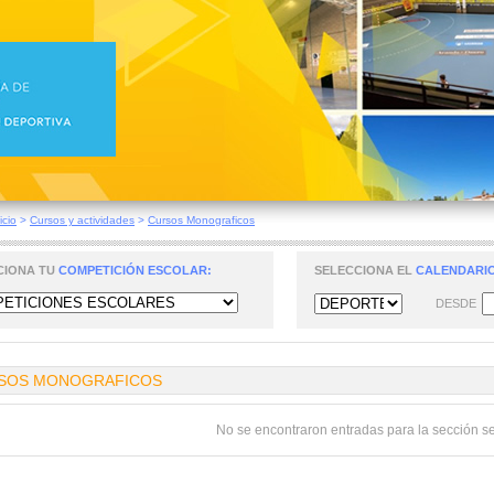
icio
>
Cursos y actividades
>
Cursos Monograficos
CIONA TU
COMPETICIÓN ESCOLAR:
SELECCIONA EL
CALENDARIO
DESDE
SOS MONOGRAFICOS
No se encontraron entradas para la sección s