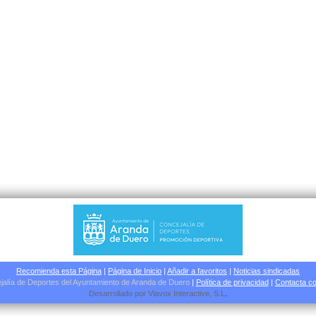
Recomienda esta Página
|
Página de Inicio
|
Añadir a favoritos
|
Noticias sindicadas
jalía de Deportes del Ayuntamiento de Aranda de Duero
|
Política de privacidad
|
Contacta co
Desarrollado por
Viavox Interactive
, S.L
.