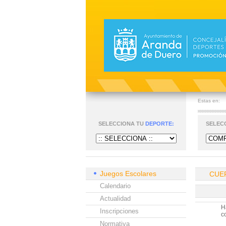
Estas en:
SELECCIONA TU
DEPORTE:
SELEC
Juegos Escolares
CUE
Calendario
Actualidad
H
Inscripciones
c
Normativa