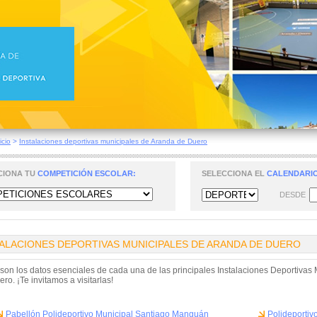
icio
>
Instalaciones deportivas municipales de Aranda de Duero
CIONA TU
COMPETICIÓN ESCOLAR:
SELECCIONA EL
CALENDARIO
DESDE
TALACIONES DEPORTIVAS MUNICIPALES DE ARANDA DE DUERO
 son los datos esenciales de cada una de las principales Instalaciones Deportivas
ro. ¡Te invitamos a visitarlas!
Pabellón Polideportivo Municipal Santiago Manguán
Polideportiv