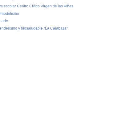
va escolar Centro Cívico Virgen de las Viñas
omodelismo
porte
senderismo y biosaludable “La Calabaza”