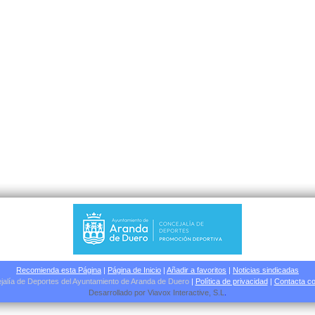
Recomienda esta Página
|
Página de Inicio
|
Añadir a favoritos
|
Noticias sindicadas
jalía de Deportes del Ayuntamiento de Aranda de Duero
|
Política de privacidad
|
Contacta co
Desarrollado por
Viavox Interactive
, S.L
.