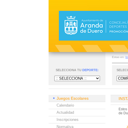
Estas en:
In
SELECCIONA TU
DEPORTE:
SELEC
Juegos Escolares
INS
Calendario
Estos
Actualidad
de Due
Inscripciones
Normativa