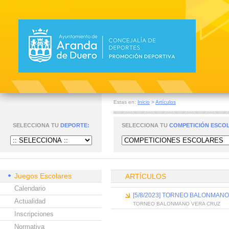
Estas en:
Inicio
>
Artículos
SELECCIONA TU
DEPORTE:
SELECCIONA TU
COMPETICIÓN ESCO
Juegos Escolares
ARTÍCULOS
Calendario
[5/8/2023] TORNEO BALONMAN
Actualidad
TORNEO BALONMANO VERA CRUZ
Inscripciones
Normativa