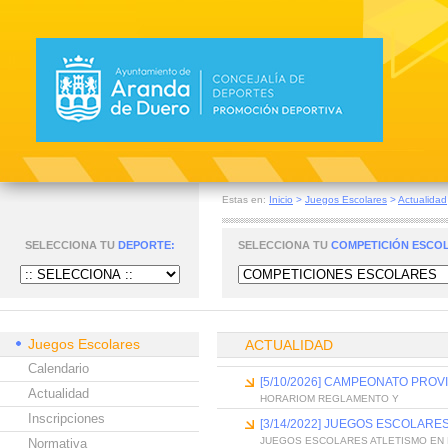
Estas en:
Inicio
>
Juegos Escolares
>
Actualidad
SELECCIONA TU
DEPORTE:
SELECCIONA TU
COMPETICIÓN ESCO
Juegos Escolares
ACTUALIDAD
Calendario
[5/10/2026] CAMPEONATO PROVI
Actualidad
HORARIOM REGLAMENTO Y
Inscripciones
[3/14/2022] JUEGOS ESCOLARES
JUEGOS ESCOLARES ATLETISMO EN P
Normativa