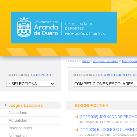
Estas en:
Inicio
>
Juegos Escolares
>
Inscripcio
SELECCIONA TU
DEPORTE:
SELECCIONA TU
COMPETICIÓN ESCO
Juegos Escolares
INSCRIPCIONES
Calendario
[3/22/2026] JORNADA DE PROM
Actualidad
JORNADA DE PROMOCIÓN DE ATLETI
Inscripciones
[4/4/2025] EL COLEGIO CLARET
EL COLEGIO CLARET ORGANIZA SU V
Normativa