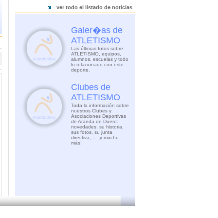
ver todo el listado de noticias
Galer�as de
ATLETISMO
Las últimas fotos sobre
ATLETISMO, equipos,
alumnos, escuelas y todo
lo relacionado con este
deporte.
Clubes de
ATLETISMO
Toda la información sobre
nuestros Clubes y
Asociaciones Deportivas
de Aranda de Duero:
novedades, su historia,
sus fotos, su junta
directiva, ... ¡y mucho
más!