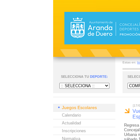
Estas en:
In
SELECCIONA TU
DEPORTE:
SELEC
[17/
Juegos Escolares
Vue
Calendario
Esp
Actualidad
Regresa 
Concejal
Inscripciones
Urbana m
Normativa
sábado 1