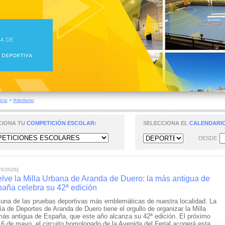
icio
>
Atletismo
CIONA TU
COMPETICIÓN ESCOLAR:
SELECCIONA EL
CALENDARIO
DESDE
05/2026]
lve la Milla Urbana de Aranda de Duero: la más antigua de
aña celebra su 42ª edición
una de las pruebas deportivas más emblemáticas de nuestra localidad. La
ía de Deportes de Aranda de Duero tiene el orgullo de organizar la Milla
ás antigua de España, que este año alcanza su 42ª edición. El próximo
6 de mayo, el circuito homologado de la Avenida del Ferial acogerá esta