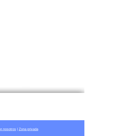
n nosotros
|
Zona privada