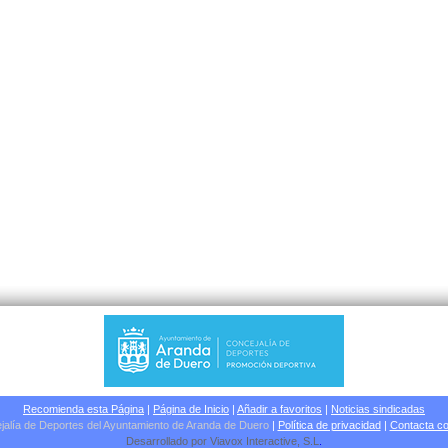
Recomienda esta Página
|
Página de Inicio
|
Añadir a favoritos
|
Noticias sindicadas
jalía de Deportes del Ayuntamiento de Aranda de Duero
|
Política de privacidad
|
Contacta co
Desarrollado por
Viavox Interactive
, S.L
.