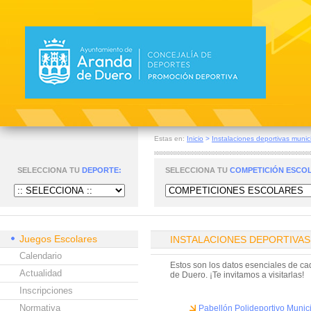
Estas en:
Inicio
>
Instalaciones deportivas muni
SELECCIONA TU
DEPORTE:
SELECCIONA TU
COMPETICIÓN ESCO
Juegos Escolares
INSTALACIONES DEPORTIVAS
Calendario
Estos son los datos esenciales de ca
Actualidad
de Duero. ¡Te invitamos a visitarlas!
Inscripciones
Normativa
Pabellón Polideportivo Muni