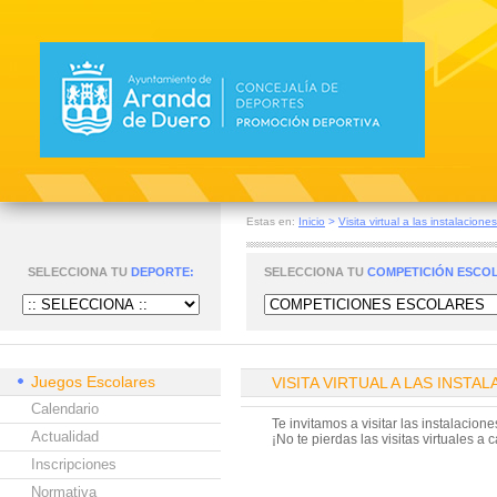
Estas en:
Inicio
>
Visita virtual a las instalacione
SELECCIONA TU
DEPORTE:
SELECCIONA TU
COMPETICIÓN ESCO
Juegos Escolares
VISITA VIRTUAL A LAS INSTA
Calendario
Te invitamos a visitar las instalacion
Actualidad
¡No te pierdas las visitas virtuales a
Inscripciones
Normativa