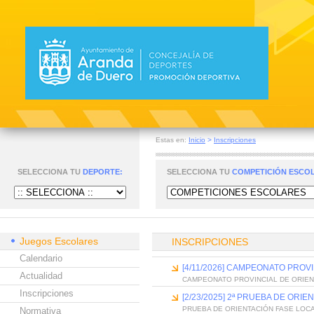
Estas en:
Inicio
>
Inscripciones
SELECCIONA TU
DEPORTE:
SELECCIONA TU
COMPETICIÓN ESCO
Juegos Escolares
INSCRIPCIONES
Calendario
[4/11/2026] CAMPEONATO PROV
Actualidad
CAMPEONATO PROVINCIAL DE ORIEN
Inscripciones
[2/23/2025] 2ª PRUEBA DE OR
PRUEBA DE ORIENTACIÓN FASE LOC
Normativa