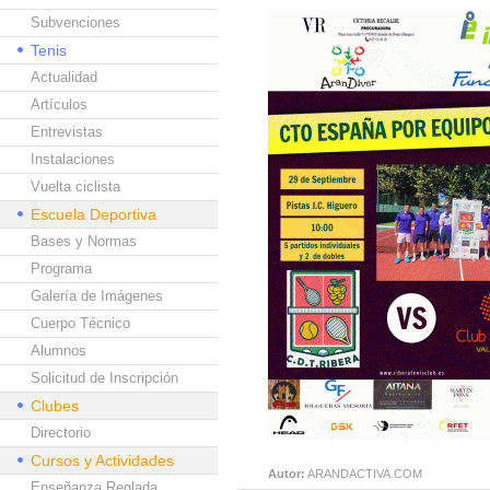
Subvenciones
Tenis
Actualidad
Artículos
Entrevistas
Instalaciones
Vuelta ciclista
Escuela Deportiva
Bases y Normas
Programa
Galería de Imágenes
Cuerpo Técnico
Alumnos
Solicitud de Inscripción
Clubes
Directorio
Cursos y Actividades
Autor:
ARANDACTIVA.COM
Enseñanza Reglada