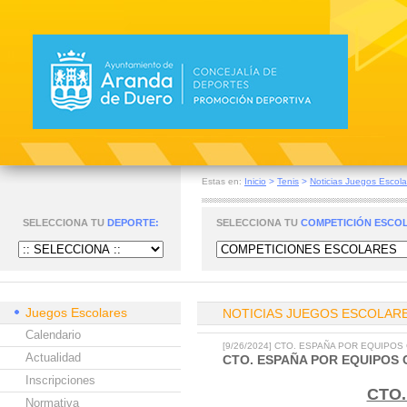
Estas en:
Inicio
>
Tenis
>
Noticias Juegos Escola
SELECCIONA TU
DEPORTE:
SELECCIONA TU
COMPETICIÓN ESCO
Juegos Escolares
NOTICIAS JUEGOS ESCOLAR
Calendario
[9/26/2024] CTO. ESPAÑA POR EQUIPOS
Actualidad
CTO. ESPAÑA POR EQUIPOS 
Inscripciones
CTO.
Normativa