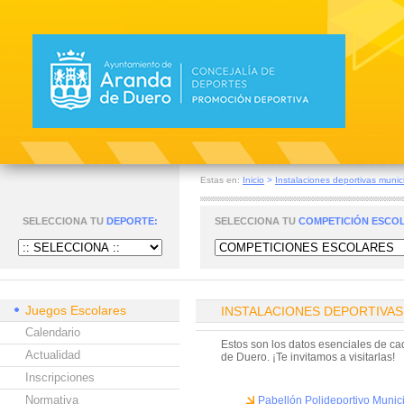
Estas en:
Inicio
>
Instalaciones deportivas muni
SELECCIONA TU
DEPORTE:
SELECCIONA TU
COMPETICIÓN ESCO
Juegos Escolares
INSTALACIONES DEPORTIVAS
Calendario
Estos son los datos esenciales de ca
Actualidad
de Duero. ¡Te invitamos a visitarlas!
Inscripciones
Normativa
Pabellón Polideportivo Muni