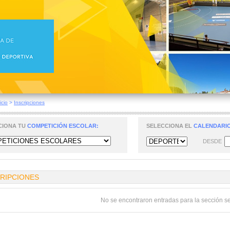
icio
>
Inscripciones
CIONA TU
COMPETICIÓN ESCOLAR:
SELECCIONA EL
CALENDARIO
DESDE
CRIPCIONES
No se encontraron entradas para la sección s