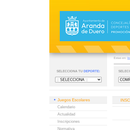
Estas en:
In
SELECCIONA TU
DEPORTE:
SELEC
Juegos Escolares
INS
Calendario
Actualidad
Inscripciones
Normativa