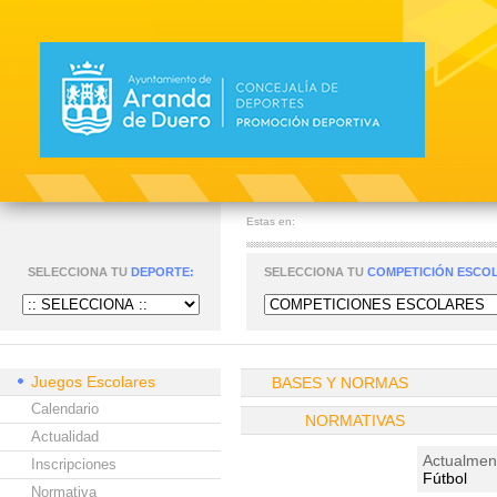
Estas en:
SELECCIONA TU
DEPORTE:
SELECCIONA TU
COMPETICIÓN ESCO
Juegos Escolares
BASES Y NORMAS
Calendario
NORMATIVAS
Actualidad
Actualment
Inscripciones
Fútbol
Normativa