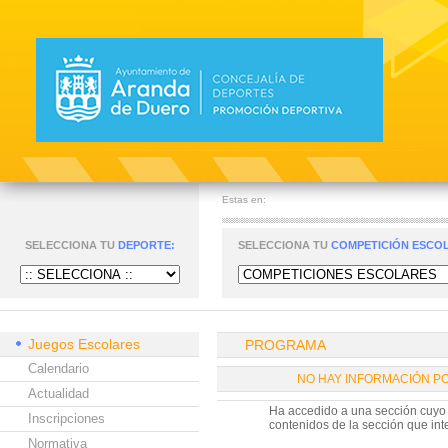
Estas en:
SELECCIONA TU
DEPORTE:
SELECCIONA TU
COMPETICIÓN ESCO
Juegos Escolares
PROGRAMA
Calendario
NO HAY INFORMACIÓN P
Actualidad
Ha accedido a una sección cuyo c
Inscripciones
contenidos de la sección que inte
Normativa